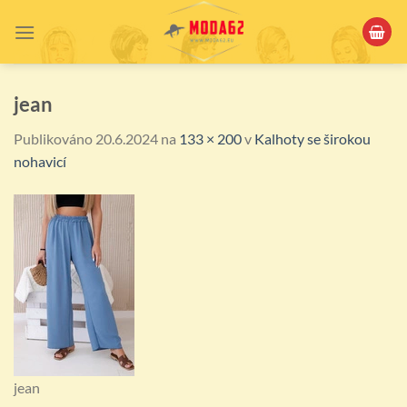
Přeskočit
na
obsah
jean
Publikováno
20.6.2024
na
133 × 200
v
Kalhoty se širokou
nohavicí
jean