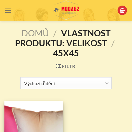
Přeskočit
na
obsah
DOMŮ
/
VLASTNOST
PRODUKTU: VELIKOST
/
45X45
FILTR