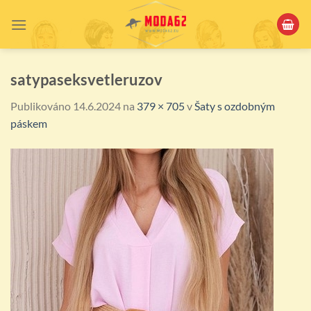
Přeskočit
na
obsah
satypaseksvetleruzov
Publikováno
14.6.2024
na
379 × 705
v
Šaty s ozdobným
páskem