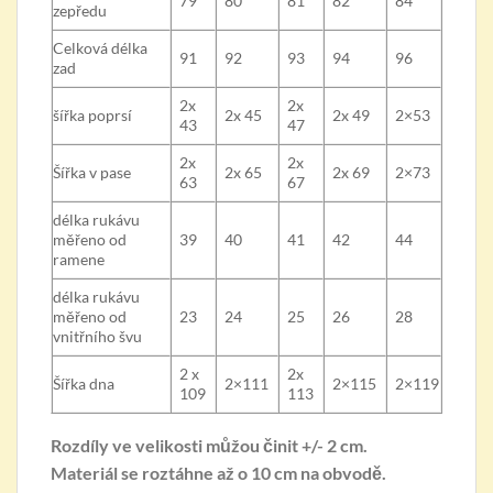
79
80
81
82
84
zepředu
Celková délka
91
92
93
94
96
zad
2x
2x
šířka poprsí
2x 45
2x 49
2×53
43
47
2x
2x
Šířka v pase
2x 65
2x 69
2×73
63
67
délka rukávu
měřeno od
39
40
41
42
44
ramene
délka rukávu
měřeno od
23
24
25
26
28
vnitřního švu
2 x
2x
Šířka dna
2×111
2×115
2×119
109
113
Rozdíly ve velikosti můžou činit +/- 2 cm.
Materiál se roztáhne až o 10 cm na obvodě.